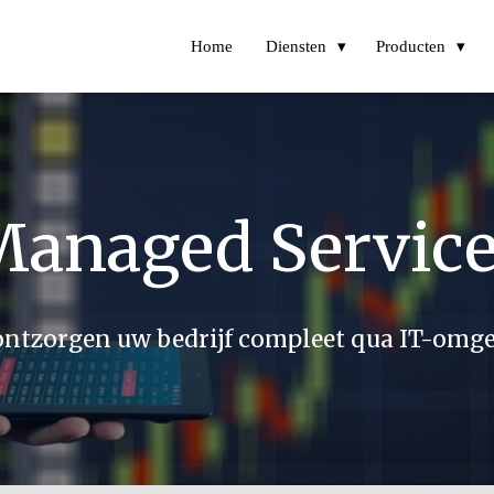
Home
Diensten
Producten
anaged Service
ontzorgen uw bedrijf compleet qua IT-omg