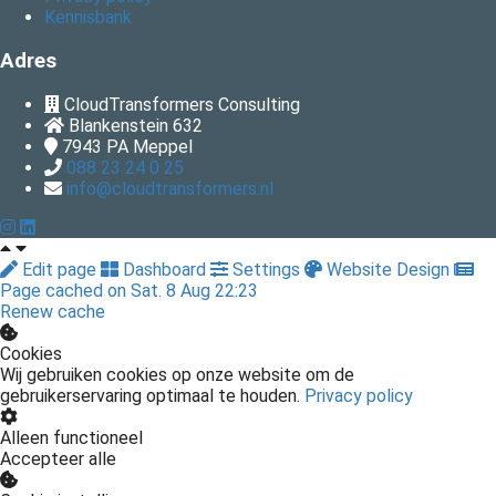
Kennisbank
Adres
CloudTransformers Consulting
Blankenstein 632
7943 PA
Meppel
088 23 24 0 25
info@cloudtransformers.nl
Edit page
Dashboard
Settings
Website Design
Page cached on Sat. 8 Aug 22:23
Renew cache
Cookies
Wij gebruiken cookies op onze website om de
gebruikerservaring optimaal te houden.
Privacy policy
Alleen functioneel
Accepteer alle