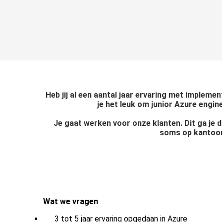
ezoeker.
Voorkeuren opslaan
Heb jij al een aantal jaar ervaring met impleme
je het leuk om junior Azure engin
Je gaat werken voor onze klanten. Dit ga je d
soms op kantoor. 
Wat we vragen
3 tot 5 jaar ervaring opgedaan in Azure