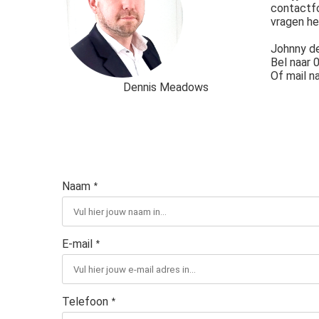
contactfo
vragen h
Johnny de
Bel naar
Of mail n
Dennis Meadows
Naam
*
E-mail
*
Telefoon
*